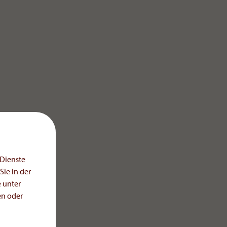
 Dienste
al
ie in der
 unter
en oder