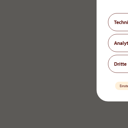
Techn
Analyt
Dritte
Einst
OrphaCare GmbH
+43 1 93 46 108
Member of the AOP Health Group
office[at]orph
Leopold-Ungar-Platz 2/1/132
1190 Vienna, Austria