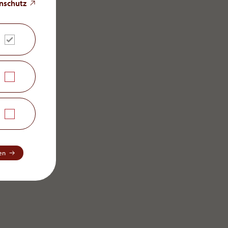
nschutz
en