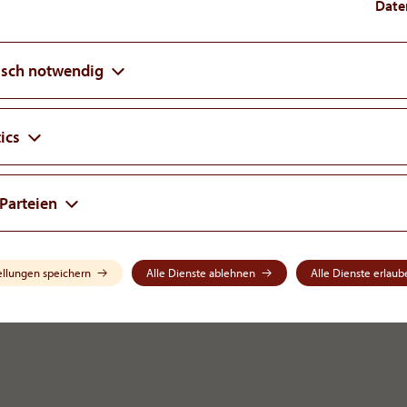
Date
isch notwendig
ics
 Parteien
ellungen speichern
Alle Dienste ablehnen
Alle Dienste erlaub
LinkedIn
acare
.
com