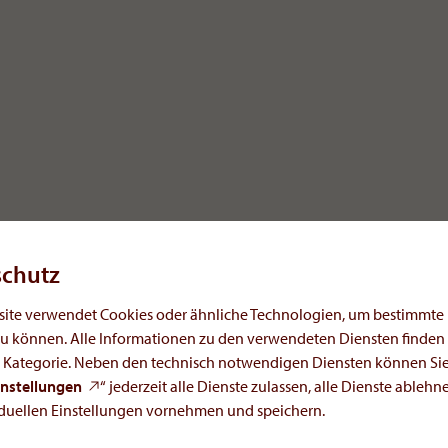
.
schutz
ssive Therapiekonzepte. OrphaCare ist ein
site verwendet Cookies oder ähnliche Technologien, um bestimmte
n, das einen speziellen Fokus im Bereich „Medic
u können. Alle Informationen zu den verwendeten Diensten finden S
n Kategorie. Neben den technisch notwendigen Diensten können Sie
instellungen
“ jederzeit alle Dienste zulassen, alle Dienste ablehn
iduellen Einstellungen vornehmen und speichern.