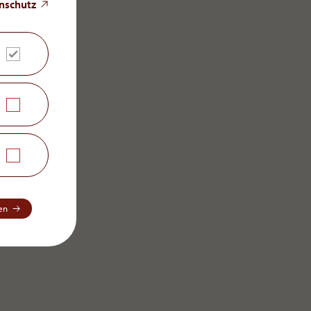
nschutz
en