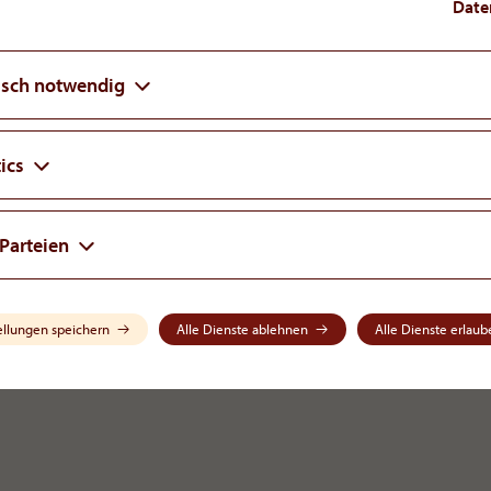
Date
isch notwendig
ics
 Parteien
ellungen speichern
Alle Dienste ablehnen
Alle Dienste erlaub
LinkedIn
acare
.
com