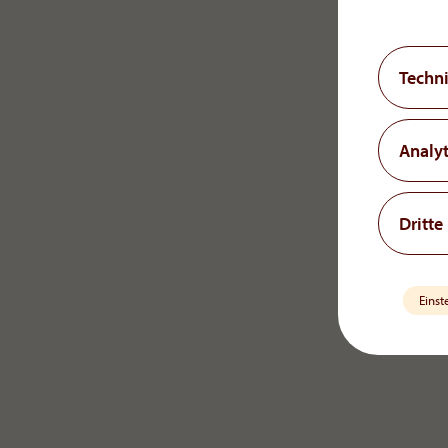
Techn
Analyt
Dritte
Einst
OrphaCare GmbH
+43 1 93 46 108
Member of the AOP Health Group
office[at]orph
Leopold-Ungar-Platz 2/1/132
1190 Vienna, Austria