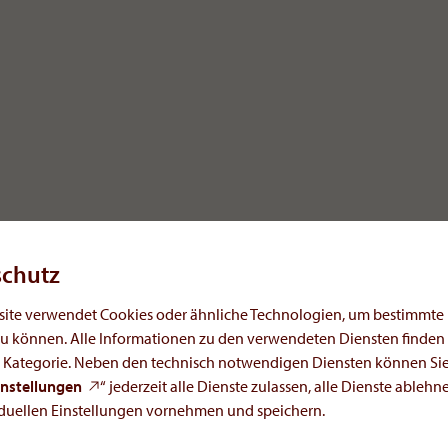
ckelte Pumpen. Die
schutz
ichen optimale Anpassung an die
n.
site verwendet Cookies oder ähnliche Technologien, um bestimmte
u können. Alle Informationen zu den verwendeten Diensten finden S
n Kategorie. Neben den technisch notwendigen Diensten können Sie
instellungen
“ jederzeit alle Dienste zulassen, alle Dienste ablehn
iduellen Einstellungen vornehmen und speichern.