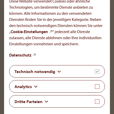
Diese Website verwendet Cookies oder ähnliche
iStockphoto LP
Technologien, um bestimmte Dienste anbieten zu
können. Alle Informationen zu den verwendeten
To the main navigation
Diensten finden Sie in der jeweiligen Kategorie. Neben
den technisch notwendigen Diensten können Sie unter
„
Cookie-Einstellungen
“ jederzeit alle Dienste
zulassen, alle Dienste ablehnen oder Ihre individuellen
Einstellungen vornehmen und speichern.
OrphaCare GmbH
Member of the AOP Health Group
Datenschutz
Leopold-Ungar-Platz 2/1/132
1190 Vienna, Austria
Technisch notwendig
+43 1 93 46 108
office[at]orphacare
.
com
Analytics
LinkedIn
Dritte Parteien