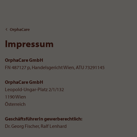
To the content
OrphaCare
Impressum
OrphaCare GmbH
FN 487127 p, Handelsgericht Wien, ATU 73291145
OrphaCare GmbH
Leopold-Ungar-Platz 2/1/132
1190 Wien
Österreich
GeschäftsführerIn gewerberechtlich:
Dr. Georg Fischer, Ralf Lenhard