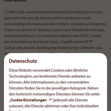
Internetseite
(1) Wenn Sie unsere Internetseite rein informatorisch nutzen,
also wenn Sie sich als Nutzer weder registrieren noch
anderweitig Informationen übermitteln, erheben wir folgende
Daten von Ihnen: IP-Adresse, Datum und Uhrzeit der Anfrage,
Zeitzonendifferenz zur Greenwich Mean Time (GMT), Inhalt
der Anforderung (konkrete Seite), Zugriffsstatus/HTTP-
Statuscode, jeweils übertragene Datenmenge , Website, von
der die Anforderung kommt, Browser, Betriebssystem und
dessen Oberfläche, Sprache und Version der Browsersoftware.
Datenschutz
Wir erhalten diese Daten über Cookies und direkt von Ihrem
Diese Website verwendet Cookies oder ähnliche
Browser.
Technologien, um bestimmte Dienste anbieten zu
können. Alle Informationen zu den verwendeten
(2) Zweck dieser Verarbeitung ist die Bereitstellung unserer
Diensten finden Sie in der jeweiligen Kategorie. Neben
Internetseite sowie die statistische Auswertung.
den technisch notwendigen Diensten können Sie unter
„
Cookie-Einstellungen
“ jederzeit alle Dienste
Datenverarbeitung bei Behandlung Ihrer
zulassen, alle Dienste ablehnen oder Ihre individuellen
datenschutzrechtlichen Anfragen