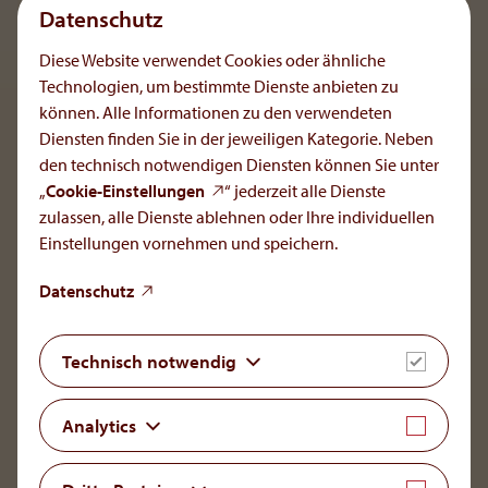
Datenschutz
mit Patient*innen zu begleiten ebenso!
Diese Website verwendet Cookies oder ähnliche
Technologien, um bestimmte Dienste anbieten zu
können. Alle Informationen zu den verwendeten
To the main navigation
Diensten finden Sie in der jeweiligen Kategorie. Neben
den technisch notwendigen Diensten können Sie unter
„
Cookie-Einstellungen
“ jederzeit alle Dienste
zulassen, alle Dienste ablehnen oder Ihre individuellen
Einstellungen vornehmen und speichern.
OrphaCare GmbH
Member of the AOP Health Group
Datenschutz
Leopold-Ungar-Platz 2/1/132
1190 Vienna, Austria
Technisch notwendig
+43 1 93 46 108
office[at]orphacare
.
com
Analytics
LinkedIn