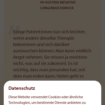
PH AUSTRIA INITIATIVE
LUNGENHOCHDRUCK
Einige Patient:innen tun sich leichter,
wenn andere dieselbe Therapie
bekommen und sich darüber
austauschen können. Man kann wirklich
Angst nehmen. Sie wissen ja meistens
nicht, was auf sie zukommt. Es ist
wichtig, dass man jemanden hat, mit
dem man reden kann. Vielen geht es
besser, wenn sie Kontakt zu einer
Datenschutz
Selbsthilfegruppe haben.
Diese Website verwendet Cookies oder ähnliche
Technologien, um bestimmte Dienste anbieten zu