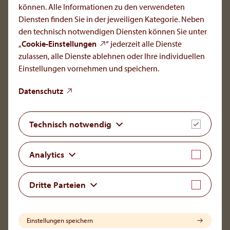
können. Alle Informationen zu den verwendeten
To the main navigation
Diensten finden Sie in der jeweiligen Kategorie. Neben
den technisch notwendigen Diensten können Sie unter
„
Cookie-Einstellungen
“ jederzeit alle Dienste
zulassen, alle Dienste ablehnen oder Ihre individuellen
Einstellungen vornehmen und speichern.
OrphaCare GmbH
Member of the AOP Health Group
Datenschutz
Leopold-Ungar-Platz 2/1/132
1190 Vienna, Austria
Technisch notwendig
+43 1 93 46 108
office[at]orphacare
.
com
Analytics
LinkedIn
Dritte Parteien
Einstellungen speichern
Impressum
Haftungsausschluss &